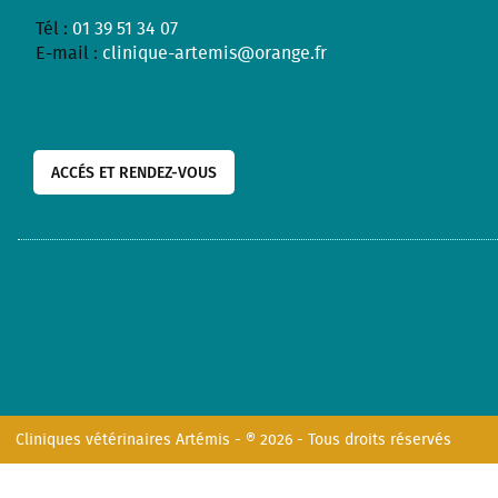
Tél :
01 39 51 34 07
E-mail :
clinique-artemis@orange.fr
ACCÉS ET RENDEZ-VOUS
Cliniques vétérinaires Artémis - ® 2026 - Tous droits réservés