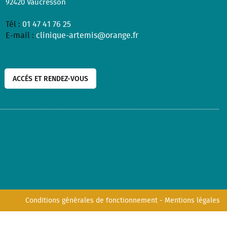
92420
Vaucresson
Tél :
01 47 41 76 25
E-mail :
clinique-artemis@orange.fr
ACCÉS ET RENDEZ-VOUS
Conditions générales de fonctionnement
-
Mentions légales