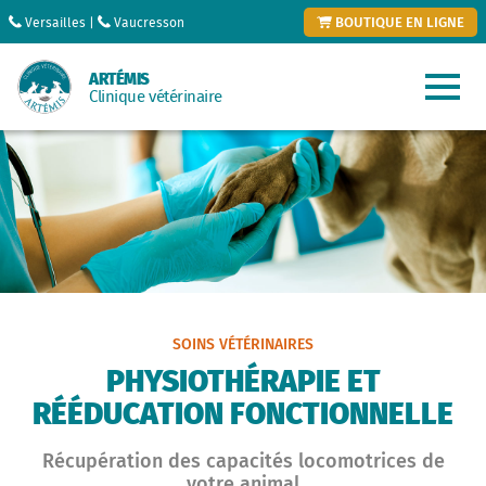
BOUTIQUE EN LIGNE
Versailles
|
Vaucresson
ARTÉMIS
Clinique vétérinaire
SOINS VÉTÉRINAIRES
PHYSIOTHÉRAPIE ET
RÉÉDUCATION FONCTIONNELLE
Récupération des capacités locomotrices de
votre animal