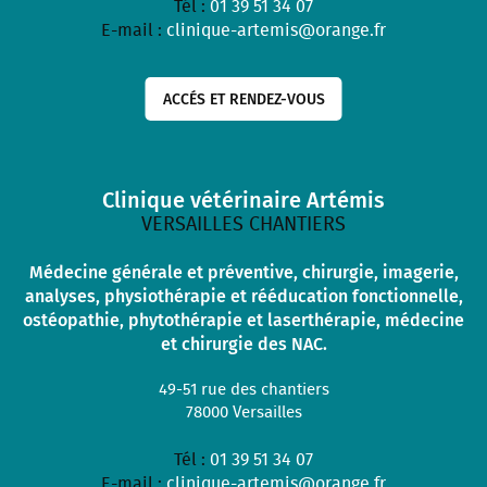
Tél :
01 39 51 34 07
E-mail :
clinique-artemis@orange.fr
ACCÉS ET RENDEZ-VOUS
Clinique vétérinaire Artémis
VERSAILLES CHANTIERS
Médecine générale et préventive, chirurgie, imagerie,
analyses, physiothérapie et rééducation fonctionnelle,
ostéopathie, phytothérapie et laserthérapie, médecine
et chirurgie des NAC.
49-51 rue des chantiers
78000
Versailles
Tél :
01 39 51 34 07
E-mail :
clinique-artemis@orange.fr