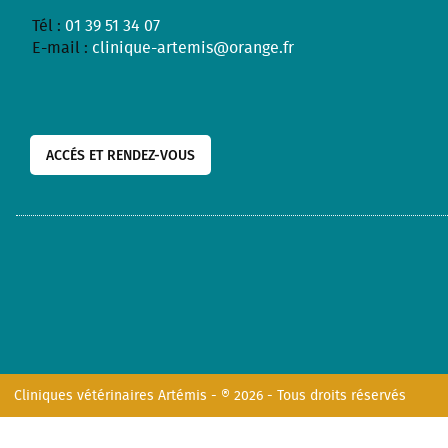
Tél :
01 39 51 34 07
E-mail :
clinique-artemis@orange.fr
ACCÉS ET RENDEZ-VOUS
Cliniques vétérinaires Artémis - ® 2026 - Tous droits réservés