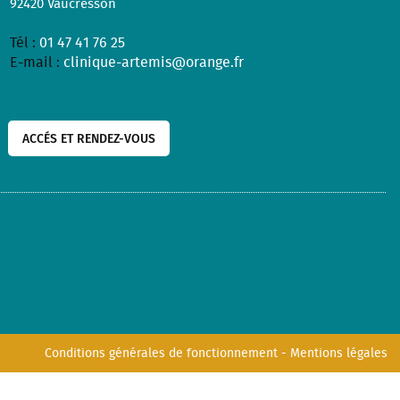
92420
Vaucresson
Tél :
01 47 41 76 25
E-mail :
clinique-artemis@orange.fr
ACCÉS ET RENDEZ-VOUS
Conditions générales de fonctionnement
-
Mentions légales