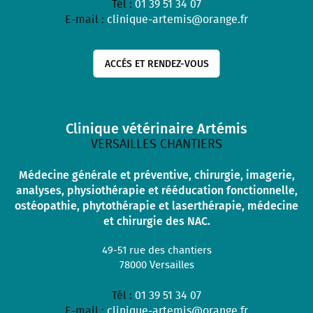
Tél :
01 39 51 34 07
E-mail :
clinique-artemis@orange.fr
ACCÉS ET RENDEZ-VOUS
Clinique vétérinaire Artémis
VERSAILLES CHANTIERS
Médecine générale et préventive, chirurgie, imagerie,
analyses, physiothérapie et rééducation fonctionnelle,
ostéopathie, phytothérapie et laserthérapie, médecine
et chirurgie des NAC.
49-51 rue des chantiers
78000
Versailles
Tél :
01 39 51 34 07
E-mail :
clinique-artemis@orange.fr